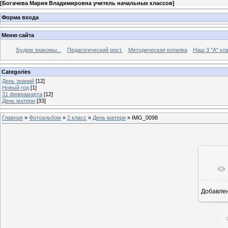
[
Богачева Мария Владимировна учитель начальных классов
]
Форма входа
Меню сайта
Будем знакомы...
Педагогический рост.
Методическая копилка
Наш 3 "А" кла
Categories
День знаний
[12]
Новый год
[1]
31 феврамарта
[12]
День матери
[33]
Главная
»
Фотоальбом
»
2 класс
»
День матери
» IMG_0098
Добавле
16