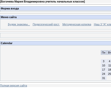
[
Богачева Мария Владимировна учитель начальных классов
]
Форма входа
Меню сайта
Будем знакомы...
Педагогический рост.
Методическая копилка
Наш 3 "А" кла
Calendar
Пн
Вт
3
4
10
11
17
18
24
25
31
Полная версия сайта