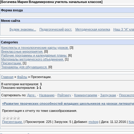
[
Богачева Мария Владимировна учитель начальных классов
]
Форма входа
Меню сайта
Будем знакомы...
Педагогический рост.
Методическая копилка
Наш 3 "А" кла
Categories
Конспекты и технологические карты уроков.
[3]
Внеклассные мероприятия.
[0]
Рабочие программы и календарные планы.
[6]
Материалы методического объединения.
[1]
Презентации.
[1]
Тренажеры для обучающихся.
[0]
Главная
»
Файлы
» Презентации.
В категории материалов
:
1
Показано материалов
:
1-1
Сортировать по
:
Дате
·
Названию
·
Рейтингу
·
Комментариям
·
Загрузкам
·
Просмот
«Развитие творческих способностей младших школьников на уроках литерату
Презентация к отчету по теме самообразования.
Презентации.
|
Просмотров:
225
|
Загрузок:
5
|
Добавил:
mvbog
|
Дата:
11.12.2016
|
Ком