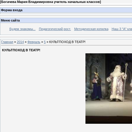
[
Богачева Мария Владимировна учитель начальных классов
]
Форма входа
Меню сайта
Будем знакомы...
Педагогический рост.
Методическая копилка
Наш 3 "А" кла
Главная
»
2014
»
Февраль
»
5
» КУЛЬТПОХОД В ТЕАТР!
КУЛЬТПОХОД В ТЕАТР!