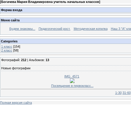
[
Богачева Мария Владимировна учитель начальных классов
]
Форма входа
Меню сайта
Будем знакомы...
Педагогический рост.
Методическая копилка
Наш 3 "А" кла
Categories
1 класс
[154]
2 класс
[58]
Фотографий:
212
| Альбомов:
13
Новые фотографии
IMG_4571
Посвящение в первокласс...
1-30
31-60
Полная версия сайта