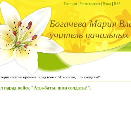
Главная
|
Регистрация
|
Вход
|
RSS
Богачева Мария Вл
учитель начальных 
годня в школе прошел парад войск "Аты-баты, шли солдаты!".
л парад войск "Аты-баты, шли солдаты!".