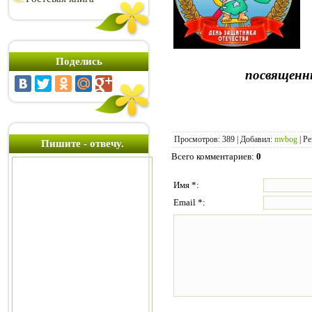
Поделись
посвященны
Просмотров
:
389
|
Добавил
:
mvbog
|
Ре
Пишите - отвечу.
Всего комментариев
:
0
Имя *:
Email *: