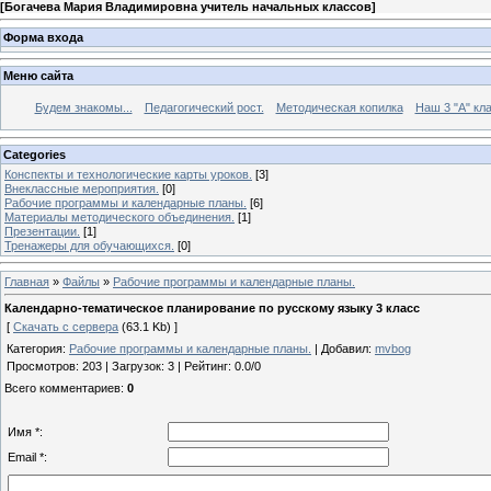
[
Богачева Мария Владимировна учитель начальных классов
]
Форма входа
Меню сайта
Будем знакомы...
Педагогический рост.
Методическая копилка
Наш 3 "А" кла
Categories
Конспекты и технологические карты уроков.
[3]
Внеклассные мероприятия.
[0]
Рабочие программы и календарные планы.
[6]
Материалы методического объединения.
[1]
Презентации.
[1]
Тренажеры для обучающихся.
[0]
Главная
»
Файлы
»
Рабочие программы и календарные планы.
Календарно-тематическое планирование по русскому языку 3 класс
[
Скачать с сервера
(63.1 Kb) ]
Категория
:
Рабочие программы и календарные планы.
|
Добавил
:
mvbog
Просмотров
:
203
|
Загрузок
:
3
|
Рейтинг
:
0.0
/
0
Всего комментариев
:
0
Имя *:
Email *: